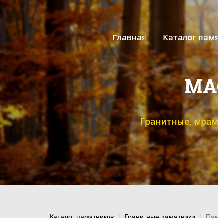
Главная
Каталог пам
МА
Гранитные, мрам
Каталог памятников
Гранитные памятники
Пам